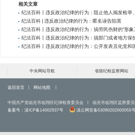
相关文章
纪法百科丨违反政治纪律的行为：阻止他人揭发检举
提供证据材料
纪法百科 | 违反政治纪律的行为：匿名诬告陷害
纪法百科丨违反政治纪律的行为：搞劳民伤财的“形象
程”、“政绩工程”
纪法百科丨违反政治纪律的行为：搞部门或者地方保
主义
纪法百科丨违反政治纪律的行为：公开发表丑化党和
家形象等言论
中央网站导航
省级纪检监察网站
返回首页
丨
网站地图
丨
中国共产党临沧市临翔区纪律检查委员会 丨 临沧市临翔区监察委
备案号：滇ICP备14002937号
滇公网安备53090202000055