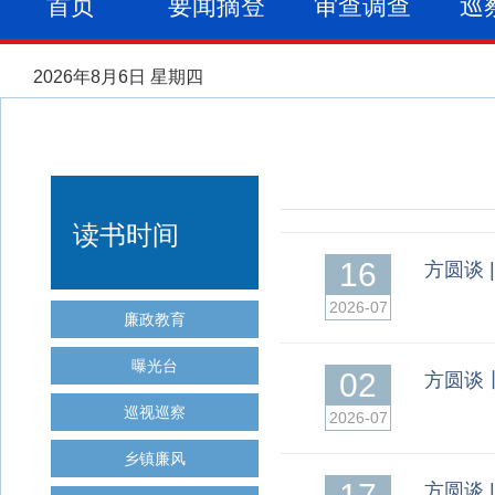
首页
要闻摘登
审查调查
巡
2026年8月6日 星期四
读书时间
16
方圆谈 
2026-07
廉政教育
曝光台
02
方圆谈
巡视巡察
2026-07
乡镇廉风
方圆谈 