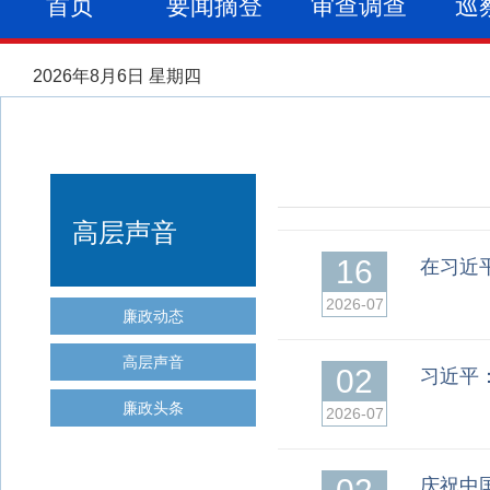
首页
要闻摘登
审查调查
巡
2026年8月6日 星期四
高层声音
16
在习近
2026-07
廉政动态
高层声音
02
习近平
廉政头条
2026-07
庆祝中