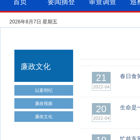
首页
要闻摘登
审查调查
巡
2026年8月7日 星期五
廉政文化
21
春日食
2022-04
以案明纪
廉政视频
20
生命是
廉政文化
2022-04
忙趁东