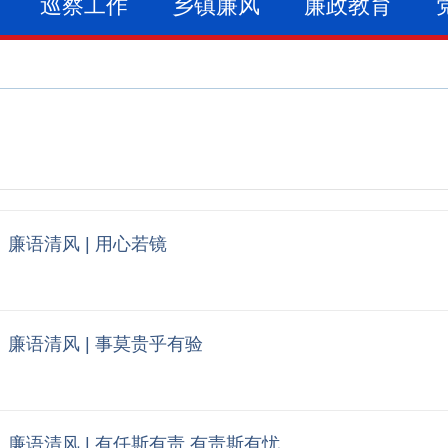
巡察工作
乡镇廉风
廉政教育
廉语清风 | 用心若镜
廉语清风 | 事莫贵乎有验
廉语清风 | 有任斯有责 有责斯有忧