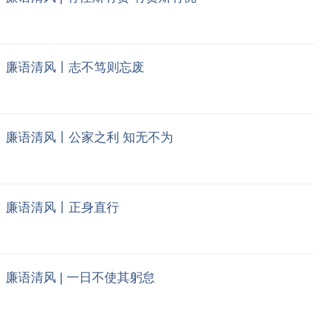
廉语清风丨志不笃则忘废
廉语清风丨公家之利 知无不为
廉语清风丨正身直行
廉语清风 | 一日不使其躬怠