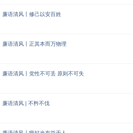
廉语清风丨修己以安百姓
廉语清风丨正其本而万物理
廉语清风丨党性不可丢 原则不可失
廉语清风 | 不矜不伐