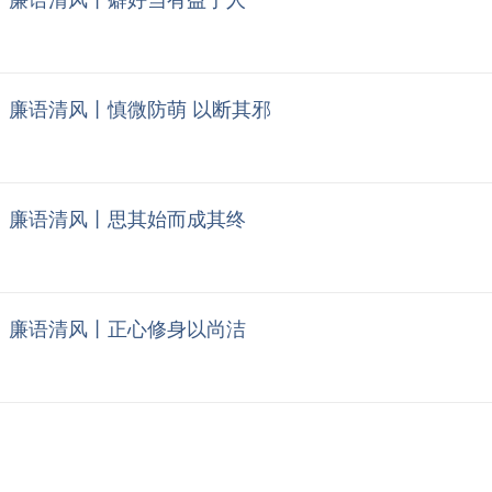
廉语清风丨癖好当有益于人
廉语清风丨慎微防萌 以断其邪
廉语清风丨思其始而成其终
廉语清风丨正心修身以尚洁