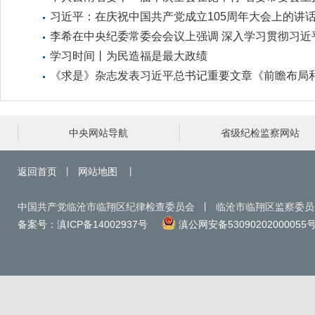
会议 省委书记王宁讲话
习近平：在庆祝中国共产党成立105周年大会上的讲
李希在中央纪委常委会会议上强调 深入学习贯彻习近
党建思想 纵深推进纪检监察工作高质量发展
学习时间丨为民造福是最大政绩
《求是》杂志发表习近平总书记重要文章《前瞻布局
发展未来产业》
中央网站导航
省级纪检监察网站
返回首页
丨
网站地图
丨
中国共产党临沧市临翔区纪律检查委员会 丨 临沧市临翔区监察委
备案号：滇ICP备14002937号
滇公网安备53090202000055