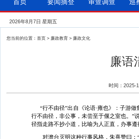
首页
要闻摘登
审查调查
巡
2026年8月7日 星期五
您当前的位置：
首页
>
廉政教育
>
廉政文化
廉语
时间：2025
“行不由径”出自《论语·雍也》：子游
行不由径，非公事，未尝至于偃之室也。”
径指走路不抄小道，比喻为人正直，办事遵
对澹台灭明这种行事风格，朱熹赞曰：“