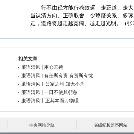
行不由径方能行稳致远。走正道、走大道
当认清方向、正确取舍，少琢磨关系、多琢
走，道路将越走越宽阔、越走越光明
。（
张
相关文章
廉语清风 | 用心若镜
廉语清风 | 有任斯有责 有责斯有忧
廉语清风丨公家之利 知无不为
廉语清风 | 一日不使其躬怠
廉语清风丨正其本而万物理
中央网站导航
省级纪检监察网站