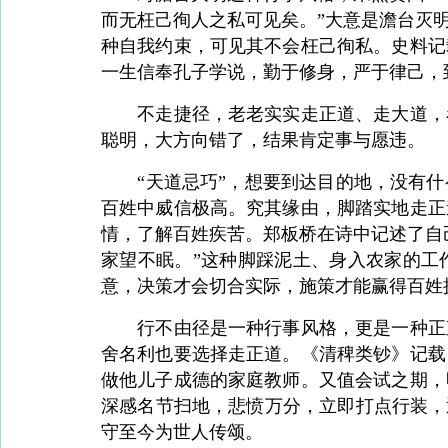
而无枉己徇人之私可见矣。”大意是澹台灭
种自我约束，可见其不会枉己徇私。史料记
一生信奉孔子学说，勤于修身，严于律己，到
不走捷径，老老实实走正道、走大道，看
聪明，大方向错了，结果肯定事与愿违。
“天道忌巧”，想要到达目的地，没有什
百姓中威信极高。究其缘由，脚踏实地走正
情，了解百姓疾苦。郑板桥在诗中记述了自
家望不眠。”这种脚踩泥土、身入农家的工
意，决策才会切合实际，施策才能赢得百姓
行不由径是一种行事风格，更是一种正直
舍名利也要选择走正道。《清稗类钞》记载
做他儿子成德的家庭教师。又值会试之期，
深感名节扫地，悲愤万分，立即打点行装，
守至今为世人传颂。