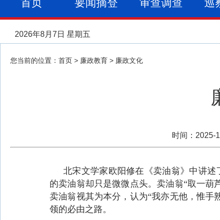
首页
要闻摘登
审查调查
巡
2026年8月7日 星期五
您当前的位置：
首页
>
廉政教育
>
廉政文化
时间：2025
北宋文学家欧阳修在《卖油翁》中讲述
的卖油翁却只是微微点头。卖油翁“取一葫
卖油翁视其为本分，认为“我亦无他，惟手
领的必由之路。