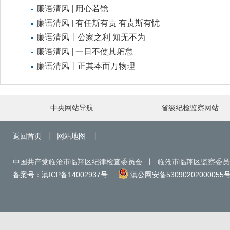
廉语清风 | 用心若镜
廉语清风 | 有任斯有责 有责斯有忧
廉语清风丨公家之利 知无不为
廉语清风 | 一日不使其躬怠
廉语清风丨正其本而万物理
中央网站导航
省级纪检监察网站
返回首页
丨
网站地图
丨
中国共产党临沧市临翔区纪律检查委员会 丨 临沧市临翔区监察委
备案号：滇ICP备14002937号
滇公网安备53090202000055