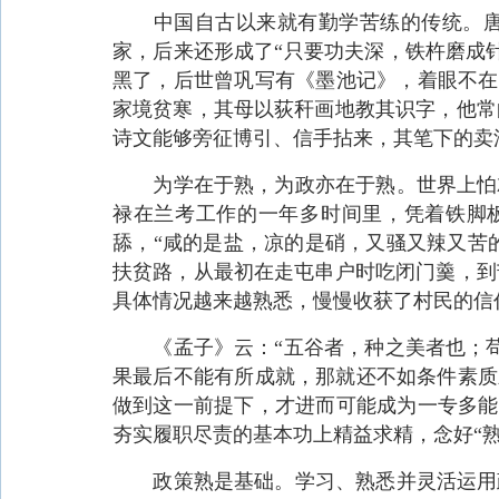
中国自古以来就有勤学苦练的传统。唐代
家，后来还形成了“只要功夫深，铁杵磨成
黑了，后世曾巩写有《墨池记》，着眼不在“
家境贫寒，其母以荻秆画地教其识字，他常
诗文能够旁征博引、信手拈来，其笔下的卖
为学在于熟，为政亦在于熟。世界上怕就
禄在兰考工作的一年多时间里，凭着铁脚板
舔，“咸的是盐，凉的是硝，又骚又辣又苦的
扶贫路，从最初在走屯串户时吃闭门羹，到
具体情况越来越熟悉，慢慢收获了村民的信
《孟子》云：“五谷者，种之美者也；苟
果最后不能有所成就，那就还不如条件素质
做到这一前提下，才进而可能成为一专多能的
夯实履职尽责的基本功上精益求精，念好“
政策熟是基础。学习、熟悉并灵活运用政